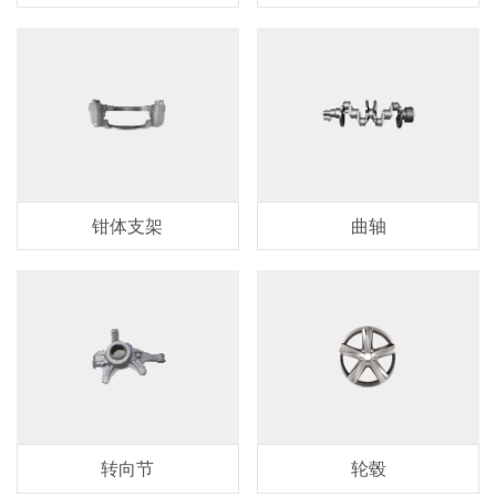
钳体支架
曲轴
转向节
轮毂