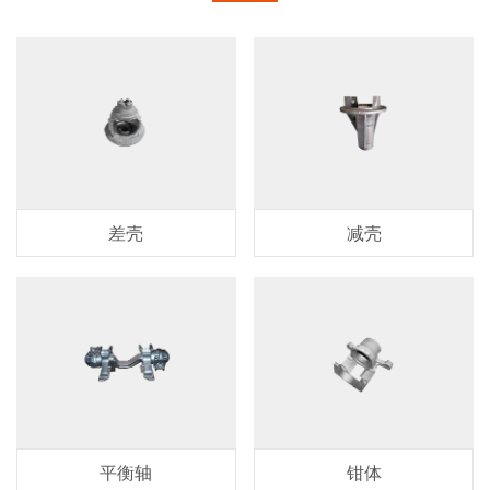
差壳
减壳
平衡轴
钳体